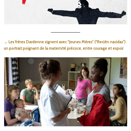
→ Les frères Dardenne signent avec “Jeunes Mères” (“Recién nacidas”)
un portrait poignant de la maternité précoce, entre courage et espoir