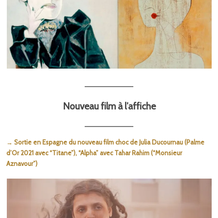
Nouveau film à l’affiche
→ Sortie en Espagne du nouveau film choc de Julia Ducournau (Palme
d’Or 2021 avec “Titane”), “Alpha” avec Tahar Rahim (“Monsieur
Aznavour”)