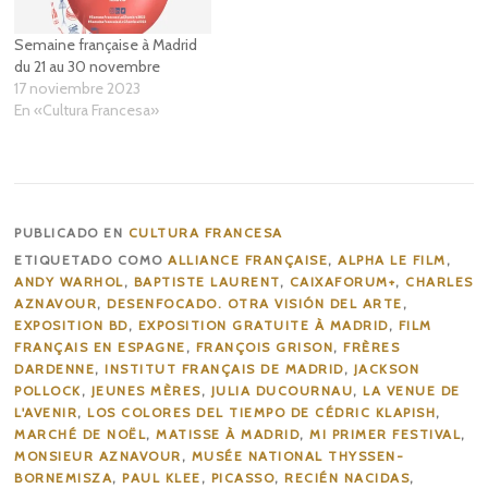
Semaine française à Madrid
du 21 au 30 novembre
17 noviembre 2023
En «Cultura Francesa»
PUBLICADO EN
CULTURA FRANCESA
ETIQUETADO COMO
ALLIANCE FRANÇAISE
,
ALPHA LE FILM
,
ANDY WARHOL
,
BAPTISTE LAURENT
,
CAIXAFORUM+
,
CHARLES
AZNAVOUR
,
DESENFOCADO. OTRA VISIÓN DEL ARTE
,
EXPOSITION BD
,
EXPOSITION GRATUITE À MADRID
,
FILM
FRANÇAIS EN ESPAGNE
,
FRANÇOIS GRISON
,
FRÈRES
DARDENNE
,
INSTITUT FRANÇAIS DE MADRID
,
JACKSON
POLLOCK
,
JEUNES MÈRES
,
JULIA DUCOURNAU
,
LA VENUE DE
L'AVENIR
,
LOS COLORES DEL TIEMPO DE CÉDRIC KLAPISH
,
MARCHÉ DE NOËL
,
MATISSE À MADRID
,
MI PRIMER FESTIVAL
,
MONSIEUR AZNAVOUR
,
MUSÉE NATIONAL THYSSEN-
BORNEMISZA
,
PAUL KLEE
,
PICASSO
,
RECIÉN NACIDAS
,