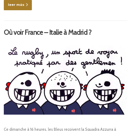
leer más
Où voir France – Italie à Madrid ?
Ce dimanche à 16 heures, les Bleus reçoivent la Squadra Azzurra à