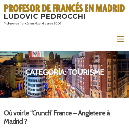
Saltar
al
LUDOVIC PEDROCCHI
contenido
Profesor de francés en Madrid desde 2007
Menú
CATEGORÍA:
TOURISME
Où voir le “Crunch” France – Angleterre à
Madrid ?