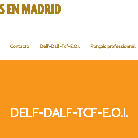
Contacto
Delf-Dalf-Tcf-E.O.I.
Français professionnel
DELF-DALF-TCF-E.O.I.