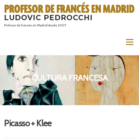
Saltar
al
LUDOVIC PEDROCCHI
contenido
Profesor de francés en Madrid desde 2007
Menú
CULTURA FRANCESA
Picasso + Klee