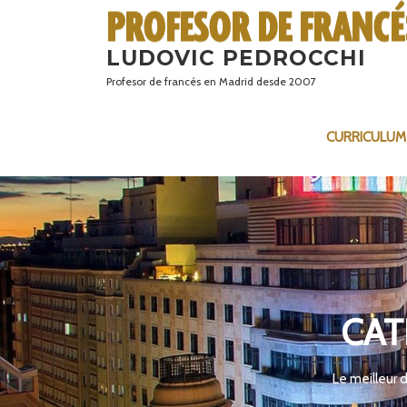
Saltar
al
LUDOVIC PEDROCCHI
contenido
Profesor de francés en Madrid desde 2007
CURRICULUM
CAT
Le meilleur 