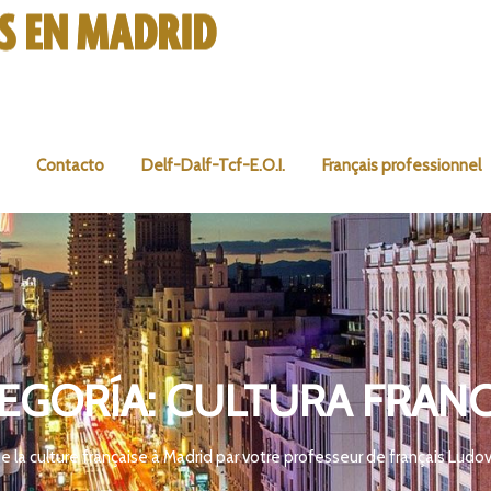
Contacto
Delf-Dalf-Tcf-E.O.I.
Français professionnel
EGORÍA:
CULTURA FRAN
de la culture française à Madrid par votre professeur de français Ludov