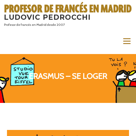
Saltar
al
LUDOVIC PEDROCCHI
contenido
Profesor de francés en Madrid desde 2007
Menú
ERASMUS – SE LOGER