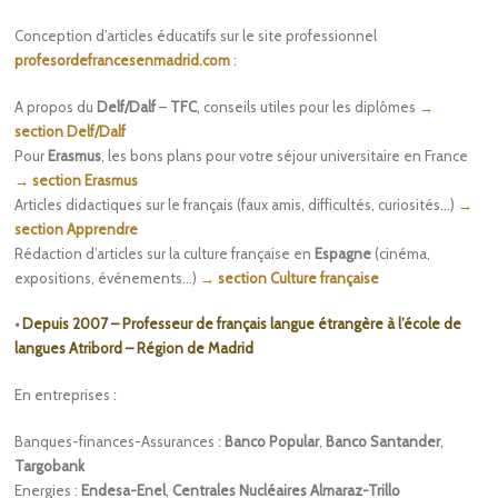
Conception d’articles éducatifs sur le site professionnel
profesordefrancesenmadrid.com
:
A propos du
Delf/Dalf
–
TFC
, conseils utiles pour les diplômes
→
section Delf/Dalf
Pour
Erasmus
, les bons plans pour votre séjour universitaire en France
→ section Erasmus
Articles didactiques sur le français (faux amis, difficultés, curiosités…)
→
section Apprendre
Rédaction d’articles sur la culture française en
Espagne
(cinéma,
expositions, événements…)
→ section Culture française
•
Depuis 2007 – Professeur de français langue étrangère à l’école de
langues Atribord – Région de Madrid
En entreprises :
Banques-finances-Assurances :
Banco Popular
,
Banco Santander
,
Targobank
Energies :
Endesa-Enel
,
Centrales Nucléaires Almaraz-Trillo