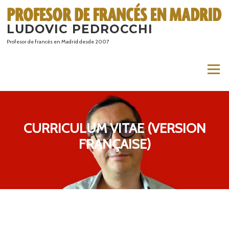
Saltar
al
LUDOVIC PEDROCCHI
contenido
Profesor de francés en Madrid desde 2007
Menú
CURRICULUM VITAE (VERSION
FRANÇAISE)