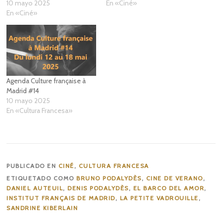
10 mayo 2025
En «Ciné»
En «Ciné»
Agenda Culture française à
Madrid #14
10 mayo 2025
En «Cultura Francesa»
PUBLICADO EN
CINÉ
,
CULTURA FRANCESA
ETIQUETADO COMO
BRUNO PODALYDÈS
,
CINE DE VERANO
,
DANIEL AUTEUIL
,
DENIS PODALYDÈS
,
EL BARCO DEL AMOR
,
INSTITUT FRANÇAIS DE MADRID
,
LA PETITE VADROUILLE
,
SANDRINE KIBERLAIN