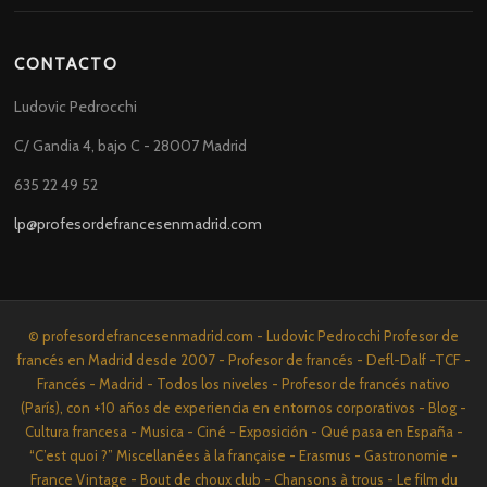
CONTACTO
Ludovic Pedrocchi
C/ Gandia 4, bajo C - 28007 Madrid
635 22 49 52
lp@profesordefrancesenmadrid.com
© profesordefrancesenmadrid.com - Ludovic Pedrocchi Profesor de
francés en Madrid desde 2007 - Profesor de francés - Defl-Dalf -TCF -
Francés - Madrid - Todos los niveles - Profesor de francés nativo
(París), con +10 años de experiencia en entornos corporativos - Blog -
Cultura francesa - Musica - Ciné - Exposición - Qué pasa en España -
“C’est quoi ?” Miscellanées à la française - Erasmus - Gastronomie -
France Vintage - Bout de choux club - Chansons à trous - Le film du