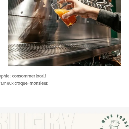
ophie :
consommer local
!
s fameux
croque-monsieur
.