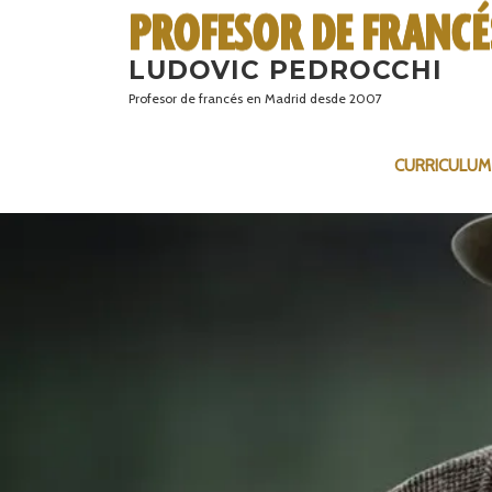
Saltar
al
LUDOVIC PEDROCCHI
contenido
Profesor de francés en Madrid desde 2007
CURRICULUM