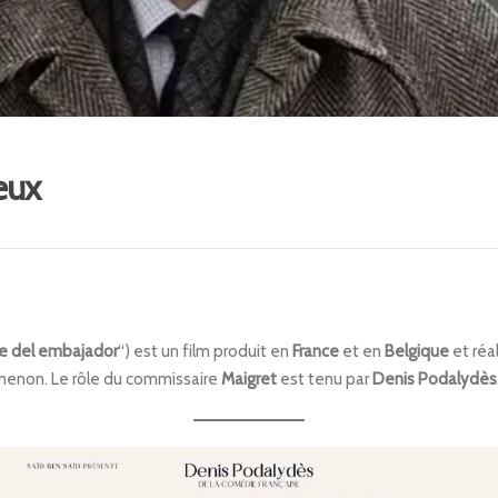
eux
te del embajador
“) est un film produit en
France
et en
Belgique
et réa
menon. Le rôle du commissaire
Maigret
est tenu par
Denis Podalydès