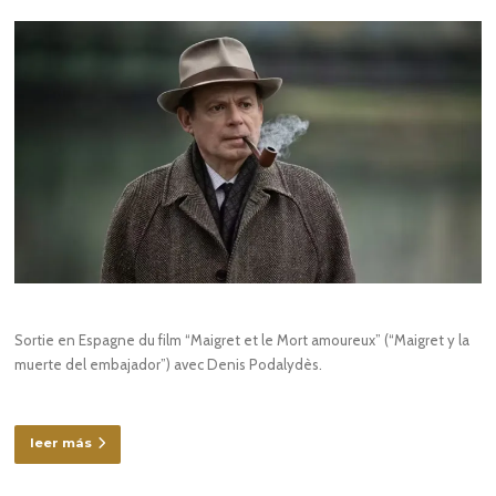
Sortie en Espagne du film “Maigret et le Mort amoureux” (“Maigret y la
muerte del embajador”) avec Denis Podalydès.
leer más