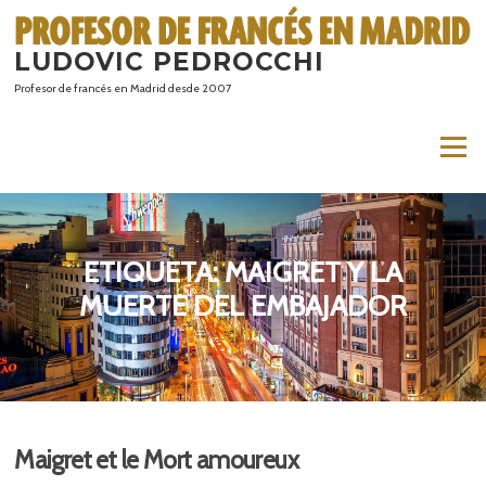
Saltar
al
LUDOVIC PEDROCCHI
contenido
Profesor de francés en Madrid desde 2007
Menú
ETIQUETA:
MAIGRET Y LA
MUERTE DEL EMBAJADOR
Maigret et le Mort amoureux