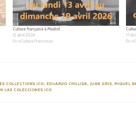
Culture française à Madrid
Cultu
12 abril 2026
17 ab
En «Cultura Francesa»
En «C
ES COLLECTIONS ICO
,
EDUARDO CHILLIDA
,
JUAN GRIS
,
MIQUEL B
EN LAS COLECCIONES ICO