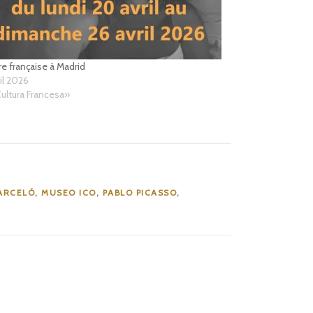
re française à Madrid
ril 2026
ultura Francesa»
ARCELÓ
,
MUSEO ICO
,
PABLO PICASSO
,