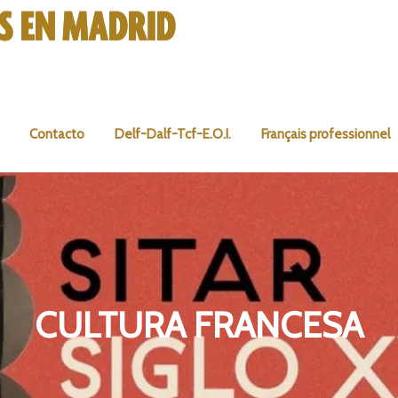
Contacto
Delf-Dalf-Tcf-E.O.I.
Français professionnel
CULTURA FRANCESA