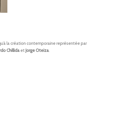
squ’à la création contemporaine représentée par
do Chillida
et
Jorge Oteiza
.