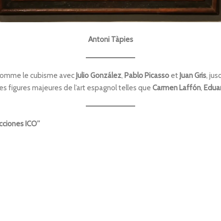
Antoni Tàpies
 comme le cubisme avec
Julio González
,
Pablo Picasso
et
Juan Gris
, ju
es figures majeures de l’art espagnol telles que
Carmen Laffón
,
Eduar
ecciones ICO”