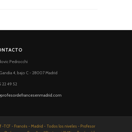
ONTACTO
dovic Pedrocchi
Gandia 4, bajo C - 28007 Madrid
5 22 49 52
@profesordefrancesenmadrid.com
-TCF - Francés - Madrid - Todos los niveles - Profesor