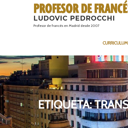
Saltar
al
LUDOVIC PEDROCCHI
contenido
Profesor de francés en Madrid desde 2007
CURRICULUM
ETIQUETA:
TRANS