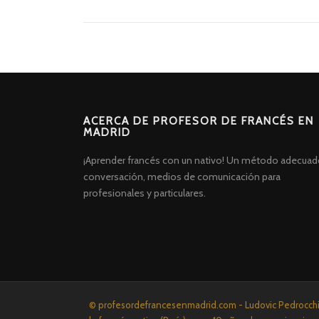
ACERCA DE PROFESOR DE FRANCÉS EN
MADRID
¡Aprender francés con un nativo! Un método adecuad
conversación, medios de comunicación para
profesionales y particulares.
Screenr
© profesordefrancesenmadrid.com - Ludovic Pedrocchi P