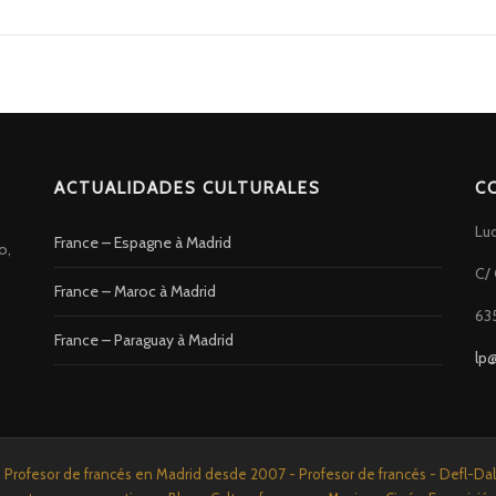
ACTUALIDADES CULTURALES
C
Lu
France – Espagne à Madrid
o,
C/ 
France – Maroc à Madrid
63
France – Paraguay à Madrid
lp
rofesor de francés en Madrid desde 2007 - Profesor de francés - Defl-Dalf 