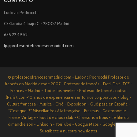
CONTACTO
Ludovic Pedrocchi
C/ Gandia 4, bajo C - 28007 Madrid
635 22 49 52
lp@profesordefrancesenmadrid.com
© profesordefrancesenmadrid.com - Ludovic Pedrocchi Profesor de
francés en Madrid desde 2007 - Profesor de francés - Defl-Dalf -TCF -
Francés - Madrid - Todos los niveles - Profesor de francés nativo
(París), con +10 años de experiencia en entornos corporativos - Blog -
Cultura francesa - Musica - Ciné - Exposición - Qué pasa en España -
“C’est quoi ?” Miscellanées à la française - Erasmus - Gastronomie -
France Vintage - Bout de choux club - Chansons à trous - Le film du
dimanche soir - Linkedin - YouTube - Google Maps - Google News -
Suscríbete a nuestra newsletter