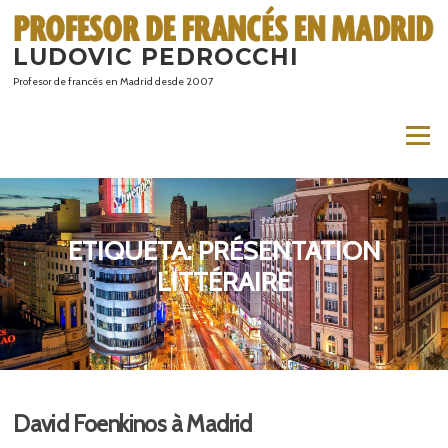
Saltar
al
LUDOVIC PEDROCCHI
contenido
Profesor de francés en Madrid desde 2007
Menú
ETIQUETA:
PRÉSENTATION
LITTÉRAIRE
David Foenkinos à Madrid