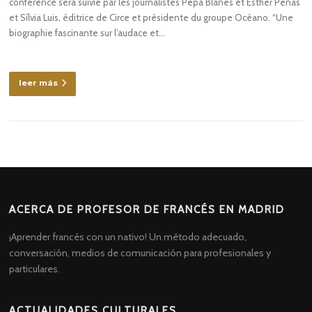
conférence sera suivie par les journalistes Pepa Blanes et Esther Peñas
et Sílvia Luis, éditrice de Circe et présidente du groupe Océano. “Une
biographie fascinante sur l’audace et…
leer más
ACERCA DE PROFESOR DE FRANCÉS EN MADRID
¡Aprender francés con un nativo! Un método adecuado,
conversación, medios de comunicación para profesionales y
particulares.
ACTUALIDADES CULTURALES