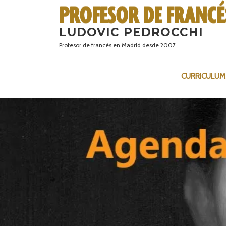
Saltar
al
LUDOVIC PEDROCCHI
contenido
Profesor de francés en Madrid desde 2007
CURRICULUM