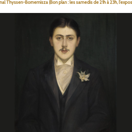
al Thyssen-Bornemisza (Bon plan : les samedis de 21h à 23h, l’exposit