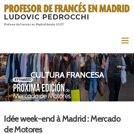
Saltar
al
LUDOVIC PEDROCCHI
contenido
Profesor de francés en Madrid desde 2007
Menú
CULTURA FRANCESA
Idée week-end à Madrid : Mercado
de Motores