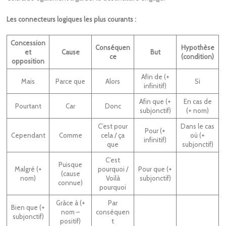
Les connecteurs logiques les plus courants :
Concession
Conséquen
Hypothèse
et
Cause
But
ce
(condition)
opposition
Afin de (+
Mais
Parce que
Alors
Si
infinitif)
Afin que (+
En cas de
Pourtant
Car
Donc
subjonctif)
(+ nom)
C’est pour
Dans le cas
Pour (+
Cependant
Comme
cela / ça
où (+
infinitif)
que
subjonctif)
C’est
Puisque
Malgré (+
pourquoi /
Pour que (+
(cause
nom)
Voilà
subjonctif)
connue)
pourquoi
Grâce à (+
Par
Bien que (+
nom –
conséquen
subjonctif)
positif)
t