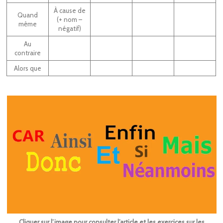
À cause de
Quand
(+ nom –
même
négatif)
Au
contraire
Alors que
Cliquer sur l’image pour consulter l’article et les exercices sur les