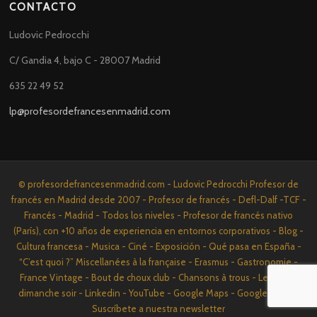
CONTACTO
Ludovic Pedrocchi
C/ Gandia 4, bajo C - 28007 Madrid
635 22 49 52
lp@profesordefrancesenmadrid.com
© profesordefrancesenmadrid.com - Ludovic Pedrocchi Profesor de
francés en Madrid desde 2007 - Profesor de francés - Defl-Dalf -TCF -
Francés - Madrid - Todos los niveles - Profesor de francés nativo
(París), con +10 años de experiencia en entornos corporativos - Blog -
Cultura francesa - Musica - Ciné - Exposición - Qué pasa en España -
“C’est quoi ?” Miscellanées à la française - Erasmus - Gastronomie -
France Vintage - Bout de choux club - Chansons à trous - Le film du
dimanche soir - Linkedin - YouTube - Google Maps - Google News -
Suscríbete a nuestra newsletter