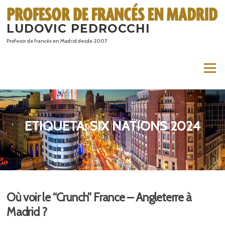
Saltar
al
LUDOVIC PEDROCCHI
contenido
Profesor de francés en Madrid desde 2007
Menú
ETIQUETA:
SIX NATIONS 2024
Où voir le “Crunch” France – Angleterre à
Madrid ?