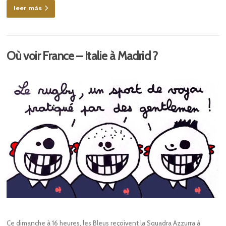
leer más
Où voir France – Italie à Madrid ?
Ce dimanche à 16 heures, les Bleus reçoivent la Squadra Azzurra à