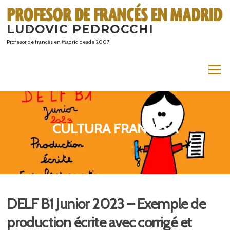
Saltar
al
LUDOVIC PEDROCCHI
contenido
Profesor de francés en Madrid desde 2007
Menú
CULTURA FRANCESA
DELF B1 Junior 2023 – Exemple de
production écrite avec corrigé et