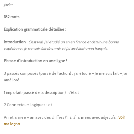
Javier
182 mots
Explication grammaticale détaillée :
Introduction
:
C’est vrai, j’ai étudié un an en France et c’était une bonne
expérience. Je me suis fait des amis et j’ai amélioré mon français.
Phrase d’introduction en une ligne !
3 passés composés (passé de l’action) : j’ai étudié – Je me suis fait – j’ai
amélioré
1 imparfait (passé de la description) : c’était
2 Connecteurs logiques : et
An et année = an avec des chiffres (1, 2, 3) années avec adjectifs…
voir
ma leçon
.