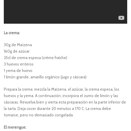
La crema:
30g de Maïzena
160g de azúcar
25cl de crema espesa (crème fraîche)
3 huevos enteros
1 yema de huevo
1 limón grande, amarillo orgánico (jugo y cáscara)
Prepara la crema: mezcla la Maïzena, el azúcar, la crema espesa, los
huevos y la yema. A continuación, incorpora el zumo de limón y las
cáscaras. Revuelva bien y vierta esta preparación en la parte inferior de
la tarta. Deja cocer durante 20 minutos a 170 C. La crema debe
tomarse, pero no demasiado congelada.
El merengue: