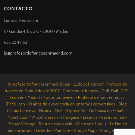
CONTACTO
Ludovic Pedrocchi
C/ Gandia 4, bajo C - 28007 Madrid
635 22 49 52
lp@profesordefrancesenmadrid.com
© profesordefrancesenmadrid.com - Ludovic Pedrocchi Profesor de
francés en Madrid desde 2007 - Profesor de francés - Defl-Dalf -TCF -
Francés - Madrid - Todos los niveles - Profesor de francés nativo
(París), con +10 años de experiencia en entornos corporativos - Blog -
Cultura francesa - Musica - Ciné - Exposición - Qué pasa en España -
“C’est quoi ?” Miscellanées à la française - Erasmus - Gastronomie -
France Vintage - Bout de choux club - Chansons à trous - Le film du
dimanche soir - Linkedin - YouTube - Google Maps - Google News -