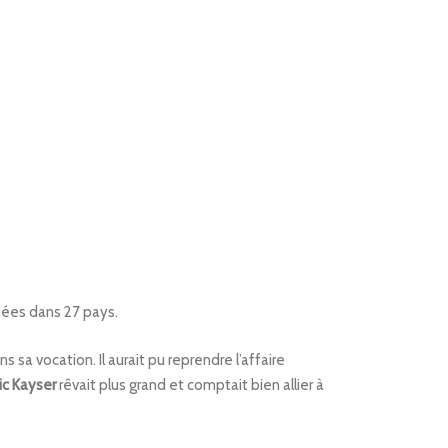
uées dans 27 pays.
s sa vocation. Il aurait pu reprendre l’affaire
ic Kayser
rêvait plus grand et comptait bien allier à