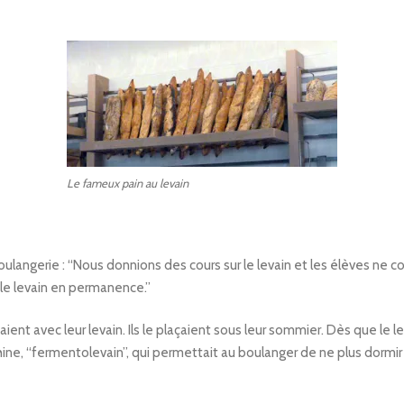
Le fameux pain au levain
a Boulangerie : “Nous donnions des cours sur le levain et les élèves ne
le levain en permanence.”
ient avec leur levain. Ils le plaçaient sous leur sommier. Dès que le le
hine, “fermentolevain”, qui permettait au boulanger de ne plus dormi