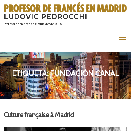
Saltar
al
LUDOVIC PEDROCCHI
contenido
Profesor de francés en Madrid desde 2007
Menú
ETIQUETA:
FUNDACIÓN CANAL
Culture française à Madrid