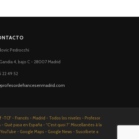
ONTACTO
dovic Pedrocchi
Gandia 4, bajo C - 28007 Madrid
5 22 49 52
@profesordefrancesenmadrid.com
-TCF - Francés - Madrid - Todos los niveles - Profesor
n - Qué pasa en España - “C’est quoi ?” Miscellanées à la
n - YouTube - Google Maps - Google News - Suscríbete a