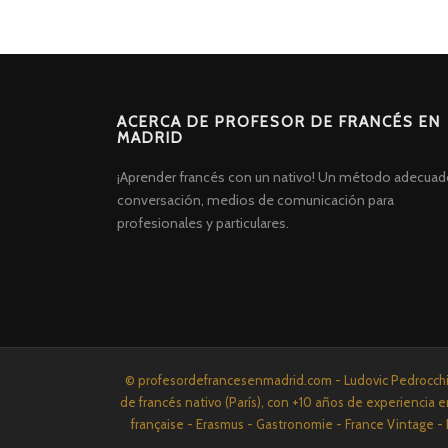
ACERCA DE PROFESOR DE FRANCÉS EN
MADRID
¡Aprender francés con un nativo! Un método adecuad
conversación, medios de comunicación para
profesionales y particulares.
Screenr
© profesordefrancesenmadrid.com - Ludovic Pedrocchi P
parallax
de francés nativo (París), con +10 años de experiencia e
theme
française - Erasmus - Gastronomie - France Vintage - 
por