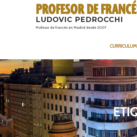
Saltar
al
LUDOVIC PEDROCCHI
contenido
Profesor de francés en Madrid desde 2007
CURRICULUM
ETI