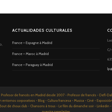
ACTUALIDADES CULTURALES
C
Lu
France – Espagne à Madrid
o,
C/ 
France – Maroc à Madrid
63
France – Paraguay à Madrid
lp
rofesor de francés en Madrid desde 2007 - Profesor de francés - Defl-Dalf 
n entornos corporativos - Blog - Cultura francesa - Musica - Ciné - Exposició
Bout de choux club - Chansons à trous - Le film du dimanche soir - Linkedi
nuestra newsletter