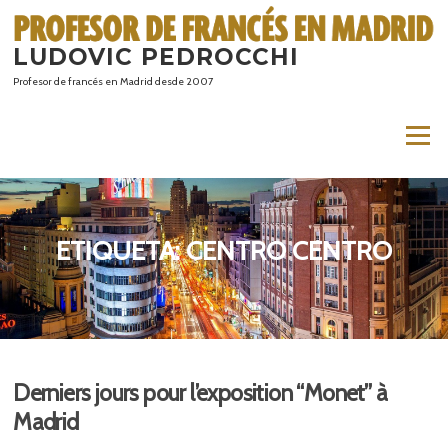
Saltar
al
LUDOVIC PEDROCCHI
contenido
Profesor de francés en Madrid desde 2007
Menú
ETIQUETA:
CENTRO CENTRO
Derniers jours pour l’exposition “Monet” à
Madrid