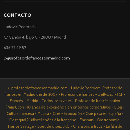
CONTACTO
Ludovic Pedrocchi
C/ Gandia 4, bajo C - 28007 Madrid
635 22 49 52
lp@profesordefrancesenmadrid.com
© profesordefrancesenmadrid.com - Ludovic Pedrocchi Profesor de
francés en Madrid desde 2007 - Profesor de francés - Defl-Dalf -TCF -
Francés - Madrid - Todos los niveles - Profesor de francés nativo
(París), con +10 años de experiencia en entornos corporativos - Blog -
Cultura francesa - Musica - Ciné - Exposición - Qué pasa en España -
“C’est quoi ?” Miscellanées à la française - Erasmus - Gastronomie -
France Vintage - Bout de choux club - Chansons à trous - Le film du