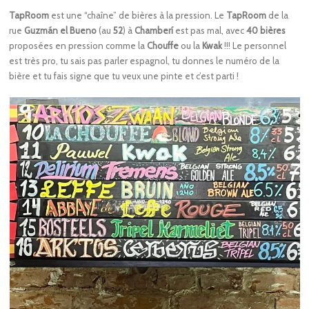
TapRoom
est une “chaîne” de bières à la pression. Le
TapRoom
de la
rue
Guzmán el Bueno
(au
52
) à
Chamberí
est pas mal, avec
40 bières
proposées en pression comme la
Chouffe
ou la
Kwak
!!! Le personnel
est très pro, tu sais pas parler espagnol, tu donnes le numéro de la
bière et tu fais signe que tu veux une pinte et c’est parti !