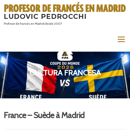
Saltar
al
LUDOVIC PEDROCCHI
contenido
Profesor de francés en Madrid desde 2007
Menú
CULTURA FRANCESA
France – Suède à Madrid