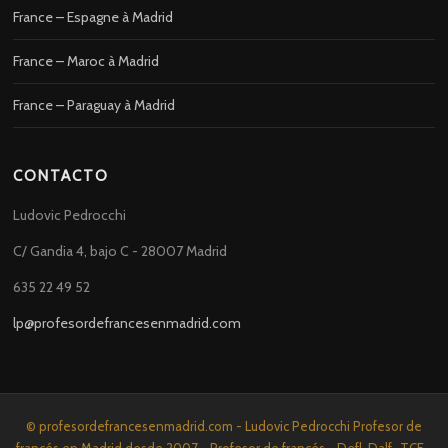
France – Espagne à Madrid
France – Maroc à Madrid
France – Paraguay à Madrid
CONTACTO
Ludovic Pedrocchi
C/ Gandia 4, bajo C - 28007 Madrid
635 22 49 52
lp@profesordefrancesenmadrid.com
© profesordefrancesenmadrid.com - Ludovic Pedrocchi Profesor de
francés en Madrid desde 2007 - Profesor de francés - Defl-Dalf -TCF -