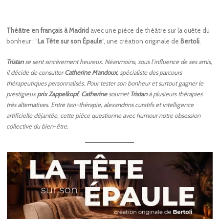
Théâtre en français à Madrid
avec une pièce de théâtre sur la quête du
bonheur : “
La Tête sur son Épaule
“, une création originale de
Bertoli
.
Tristan
se sent sincèrement heureux. Néanmoins, sous l’influence de ses amis,
il décide de consulter
Catherine Mandoux
, spécialiste des parcours
thérapeutiques personnalisés. Pour tester son bonheur et surtout gagner le
prestigieux
prix Zappelkopf
,
Catherine
soumet
Tristan
à plusieurs thérapies
très alternatives. Entre taxi-thérapie, alexandrins curatifs et intelligence
artificielle déjantée, cette pièce questionne avec humour notre obsession
collective du bien-être.