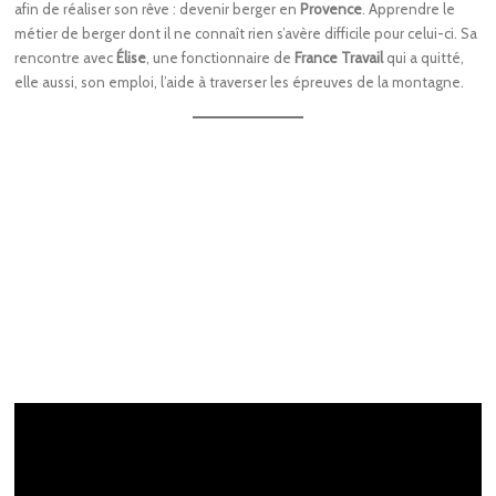
afin de réaliser son rêve : devenir berger en
Provence
. Apprendre le
métier de berger dont il ne connaît rien s’avère difficile pour celui-ci. Sa
rencontre avec
Élise
, une fonctionnaire de
France Travail
qui a quitté,
elle aussi, son emploi, l’aide à traverser les épreuves de la montagne.