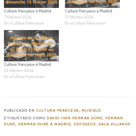
Culture française à Madrid
Culture française à Madrid
7 febrero 2026
13 febrero 2026
En «Cultura Francesa»
En «Cultura Francesa»
Culture française à Madrid
23 febrero 2026
En «Cultura Francesa»
PUBLICADO EN
CULTURA FRANCESA
,
MUSIQUE
ETIQUETADO COMO
DAVID-IVAR HERMAN DÜNE
,
HERMAN
DUNE
,
HERMAN DUNE À MADRID
,
ODYSSEÚS
,
SALA VILLANOS