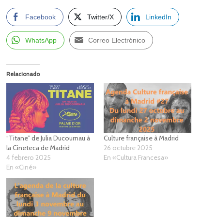
Facebook
Twitter/X
LinkedIn
WhatsApp
Correo Electrónico
Relacionado
“Titane” de Julia Ducournau à
Culture française à Madrid
la Cineteca de Madrid
26 octubre 2025
4 febrero 2025
En «Cultura Francesa»
En «Ciné»