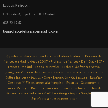
Ludovic Pedrocchi
C/ Gandia 4, bajo C - 28007 Madrid
635 22 49 52
lp@profesordefrancesenmadrid.com
© profesordefrancesenmadrid.com - Ludovic Pedrocchi Profesor de
francés en Madrid desde 2007 - Profesor de francés - Defl-Dalf -TCF -
Francés - Madrid - Todos los niveles - Profesor de francés nativo
(París), con +10 años de experiencia en entornos corporativos - Blog -
Cultura francesa - Musica - Ciné - Exposición - Qué pasa en España -
“C’est quoi ?” Miscellanées à la française - Erasmus - Gastronomie -
France Vintage - Bout de choux club - Chansons à trous - Le film du
dimanche soir - Linkedin - YouTube - Google Maps - Google News -
Suscríbete a nuestra newsletter
Screenr