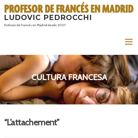
Saltar
al
LUDOVIC PEDROCCHI
contenido
Profesor de francés en Madrid desde 2007
Menú
CULTURA FRANCESA
“L’attachement”