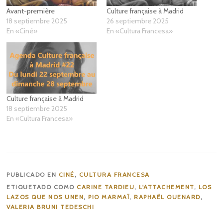
Avant-première
Culture française à Madrid
18 septiembre 2025
26 septiembre 2025
En «Ciné»
En «Cultura Francesa»
Culture française à Madrid
18 septiembre 2025
En «Cultura Francesa»
PUBLICADO EN
CINÉ
,
CULTURA FRANCESA
ETIQUETADO COMO
CARINE TARDIEU
,
L'ATTACHEMENT
,
LOS
LAZOS QUE NOS UNEN
,
PIO MARMAÏ
,
RAPHAËL QUENARD
,
VALERIA BRUNI TEDESCHI