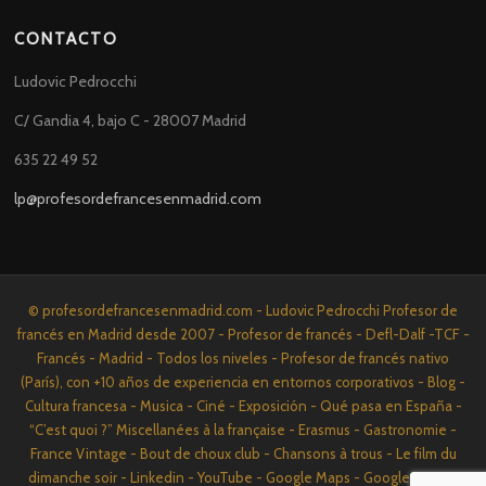
CONTACTO
Ludovic Pedrocchi
C/ Gandia 4, bajo C - 28007 Madrid
635 22 49 52
lp@profesordefrancesenmadrid.com
© profesordefrancesenmadrid.com - Ludovic Pedrocchi Profesor de
francés en Madrid desde 2007 - Profesor de francés - Defl-Dalf -TCF -
Francés - Madrid - Todos los niveles - Profesor de francés nativo
(París), con +10 años de experiencia en entornos corporativos - Blog -
Cultura francesa - Musica - Ciné - Exposición - Qué pasa en España -
“C’est quoi ?” Miscellanées à la française - Erasmus - Gastronomie -
France Vintage - Bout de choux club - Chansons à trous - Le film du
dimanche soir - Linkedin - YouTube - Google Maps - Google News -