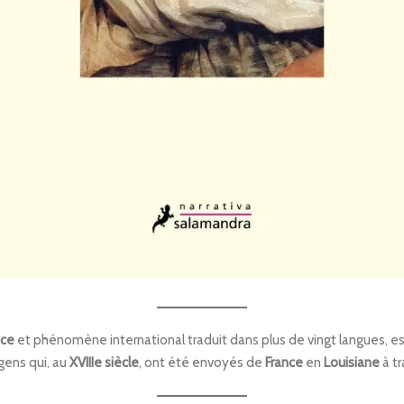
nce
et phénomène international traduit dans plus de vingt langues, est u
gens qui, au
XVIIIe siècle
, ont été envoyés de
France
en
Louisiane
à t