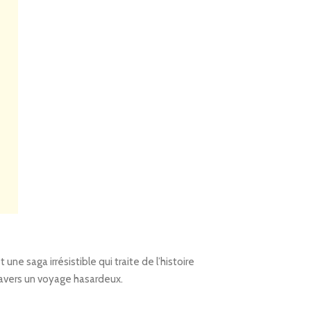
ne saga irrésistible qui traite de l’histoire
ravers un voyage hasardeux.