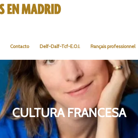
Contacto
Delf-Dalf-Tcf-E.O.I.
Français professionnel
CULTURA FRANCESA