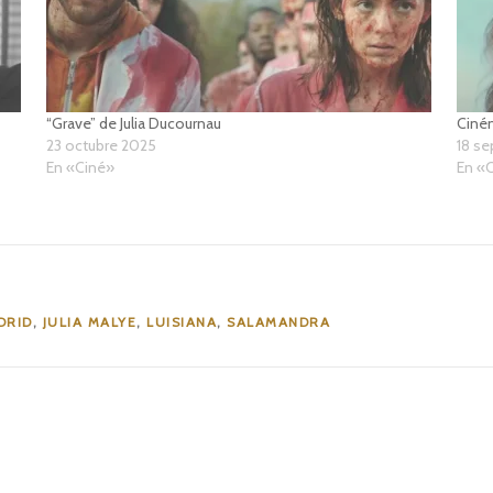
“Grave” de Julia Ducournau
Ciném
23 octubre 2025
18 s
En «Ciné»
En «
DRID
,
JULIA MALYE
,
LUISIANA
,
SALAMANDRA