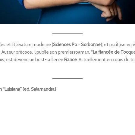
ales et littérature moderne (
Sciences Po
+
Sorbonne
), et maîtrise en é
. Auteur précoce, il publie son premier roaman, “
La fiancée de Tocque
glais, est devenu un best-seller en
France
. Actuellement en cours de tr
n “Luisiana” (ed. Salamandra)