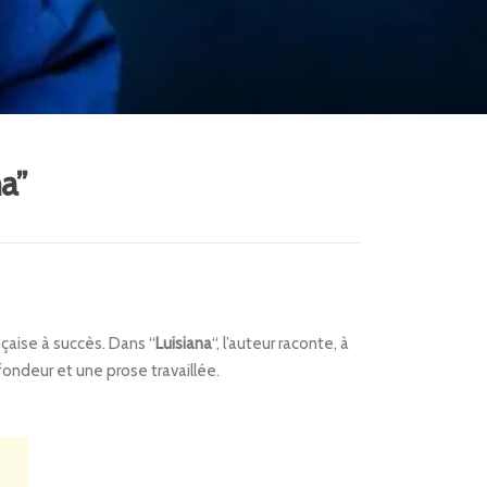
a”
nçaise à succès. Dans “
Luisiana
“, l’auteur raconte, à
ondeur et une prose travaillée.