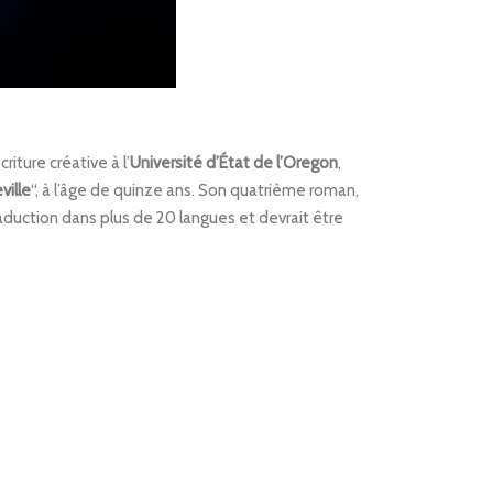
criture créative à l’
Université d’État de l’Oregon
,
ville
“, à l’âge de quinze ans. Son quatrième roman,
aduction dans plus de 20 langues et devrait être