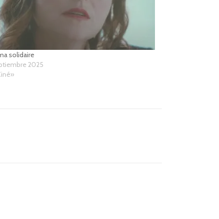
a solidaire
eptiembre 2025
Ciné»