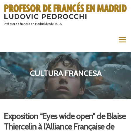
Saltar
al
LUDOVIC PEDROCCHI
contenido
Profesor de francés en Madrid desde 2007
Menú
CULTURA FRANCESA
Exposition “Eyes wide open” de Blaise
Thiercelin à l’Alliance Française de