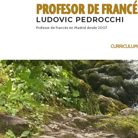
Saltar
al
LUDOVIC PEDROCCHI
contenido
Profesor de francés en Madrid desde 2007
CURRICULUM