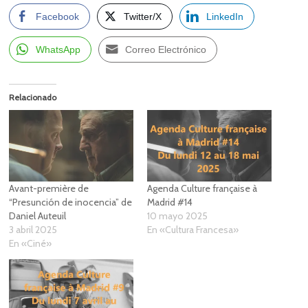
Facebook
Twitter/X
LinkedIn
WhatsApp
Correo Electrónico
Relacionado
Avant-première de
Agenda Culture française à
“Presunción de inocencia” de
Madrid #14
Daniel Auteuil
10 mayo 2025
3 abril 2025
En «Cultura Francesa»
En «Ciné»