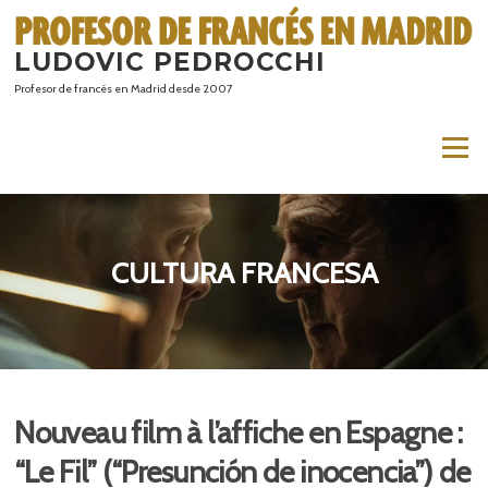
Saltar
al
LUDOVIC PEDROCCHI
contenido
Profesor de francés en Madrid desde 2007
Menú
CULTURA FRANCESA
Nouveau film à l’affiche en Espagne :
“Le Fil” (“Presunción de inocencia”) de