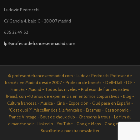
Ludovic Pedrocchi
C/ Gandia 4, bajo C - 28007 Madrid
635 22 49 52
lp@profesordefrancesenmadrid.com
© profesordefrancesenmadrid.com - Ludovic Pedrocchi Profesor de
francés en Madrid desde 2007 - Profesor de francés - Defl-Dalf -TCF -
Francés - Madrid - Todos los niveles - Profesor de francés nativo
(París), con +10 años de experiencia en entornos corporativos - Blog -
Cultura francesa - Musica - Ciné - Exposición - Qué pasa en España -
“C’est quoi ?” Miscellanées à la française - Erasmus - Gastronomie -
France Vintage - Bout de choux club - Chansons à trous - Le film du
dimanche soir - Linkedin - YouTube - Google Maps - Google News -
Suscríbete a nuestra newsletter