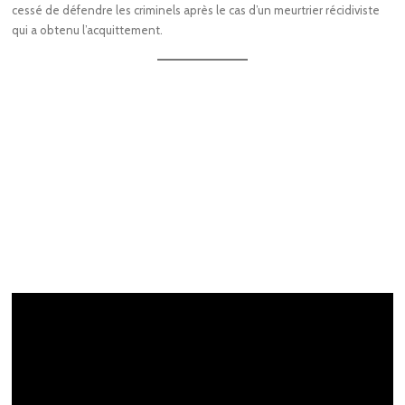
cessé de défendre les criminels après le cas d’un meurtrier récidiviste
qui a obtenu l’acquittement.