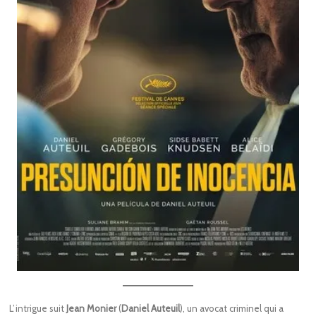
L’intrigue suit
Jean Monier
(
Daniel Auteuil
), un avocat criminel qui a