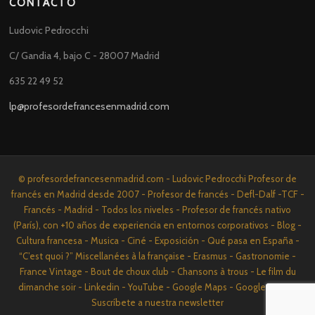
CONTACTO
Ludovic Pedrocchi
C/ Gandia 4, bajo C - 28007 Madrid
635 22 49 52
lp@profesordefrancesenmadrid.com
© profesordefrancesenmadrid.com - Ludovic Pedrocchi Profesor de
francés en Madrid desde 2007 - Profesor de francés - Defl-Dalf -TCF -
Francés - Madrid - Todos los niveles - Profesor de francés nativo
(París), con +10 años de experiencia en entornos corporativos - Blog -
Cultura francesa - Musica - Ciné - Exposición - Qué pasa en España -
“C’est quoi ?” Miscellanées à la française - Erasmus - Gastronomie -
France Vintage - Bout de choux club - Chansons à trous - Le film du
dimanche soir - Linkedin - YouTube - Google Maps - Google News -
Suscríbete a nuestra newsletter