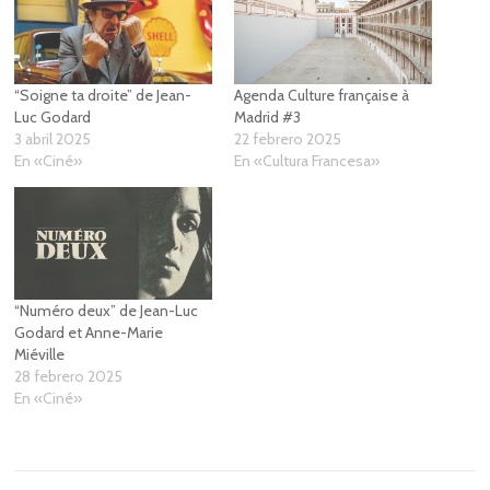
“Soigne ta droite” de Jean-
Agenda Culture française à
Luc Godard
Madrid #3
3 abril 2025
22 febrero 2025
En «Ciné»
En «Cultura Francesa»
“Numéro deux” de Jean-Luc
Godard et Anne-Marie
Miéville
28 febrero 2025
En «Ciné»