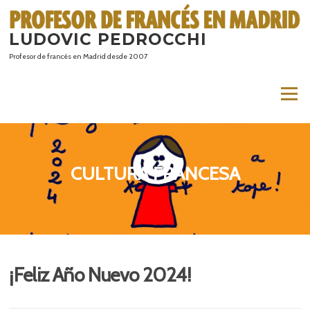
Saltar
al
LUDOVIC PEDROCCHI
contenido
Profesor de francés en Madrid desde 2007
Menú
CULTURA FRANCESA
¡Feliz Año Nuevo 2024!