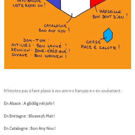
N’hésitez pas à faire plaisir à vos ami·e·s français·e·s en souhaitant :
En Alsace : A glìcklig nèi Johr !
En Bretagne : Bloavezh Mat !
En Catalogne : Bon Any Nou !