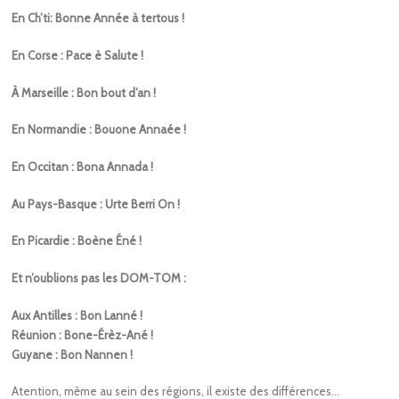
En Ch’ti: Bonne Année à tertous !
En Corse : Pace è Salute !
À Marseille : Bon bout d’an !
En Normandie : Bouone Annaée !
En Occitan : Bona Annada !
Au Pays-Basque : Urte Berri On !
En Picardie : Boène Éné !
Et n’oublions pas les DOM-TOM :
Aux Antilles : Bon Lanné !
Réunion : Bone-Érèz-Ané !
Guyane : Bon Nannen !
Atention, même au sein des régions, il existe des différences…