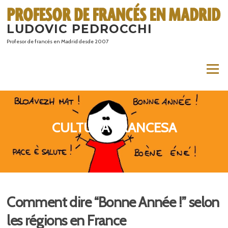
Saltar
al
LUDOVIC PEDROCCHI
contenido
Profesor de francés en Madrid desde 2007
Menú
CULTURA FRANCESA
Comment dire “Bonne Année !” selon
les régions en France