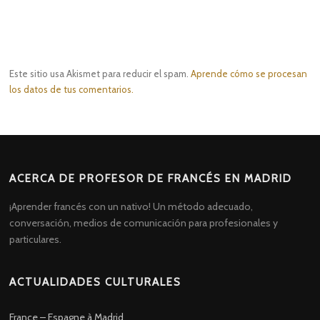
Este sitio usa Akismet para reducir el spam.
Aprende cómo se procesan
los datos de tus comentarios.
ACERCA DE PROFESOR DE FRANCÉS EN MADRID
¡Aprender francés con un nativo! Un método adecuado,
conversación, medios de comunicación para profesionales y
particulares.
ACTUALIDADES CULTURALES
France – Espagne à Madrid