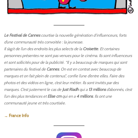
Le Festival de Cannes
courtise la nouvelle génération d’influenceurs, forts
d’une communauté très convoitée : la jeunesse.
Il s’agit de l’un des endroits les plus selects de la
Croisette
. Et certaines
personnes présentes ne sont pas venues pour le cinéma. Ils sont influenceurs
et sont sollicités pour de la publicité. “Il y a beaucoup de marques qui sont
partenaires du festival de
Cannes
. On est en contrat avec beaucoup de
marques et on fait plein de contenus”, confie l’une d’entre elles. Faire des
photos et des vidéos en ligne, c’est leur métier. Ils sont invités par des
marques. C’est justement le cas de
Just Riadh
qui a
13 millions
d’abonnés, c’est
l’un des plus tendances et
Elise cm
qui en a
4 millions
. Ils ont une
communauté jeune et très courtisée.
→ France Info