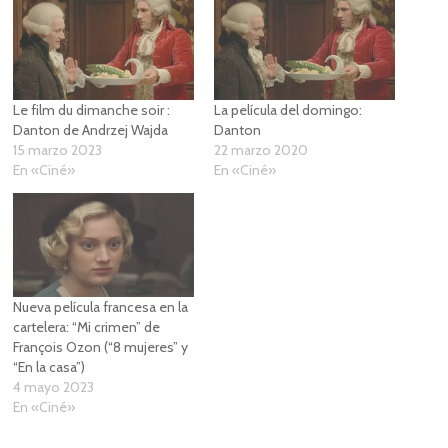
Le film du dimanche soir :
La película del domingo:
Danton de Andrzej Wajda
Danton
15 marzo 2023
22 marzo 2020
En «Ciné»
En «Ciné»
Nueva película francesa en la
cartelera: “Mi crimen” de
François Ozon (“8 mujeres” y
“En la casa”)
4 mayo 2023
En «Ciné»