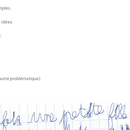
mples.
s idées.
:
e autre problématique)