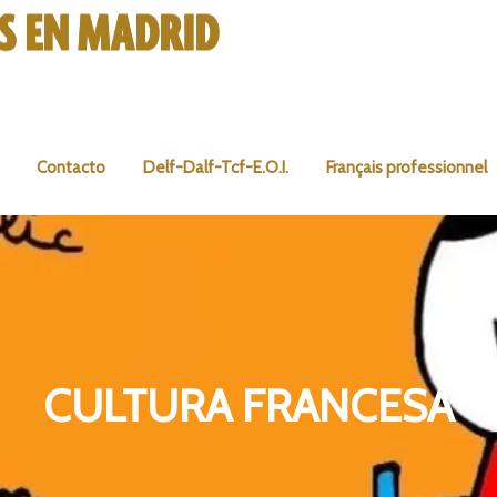
Contacto
Delf-Dalf-Tcf-E.O.I.
Français professionnel
CULTURA FRANCESA