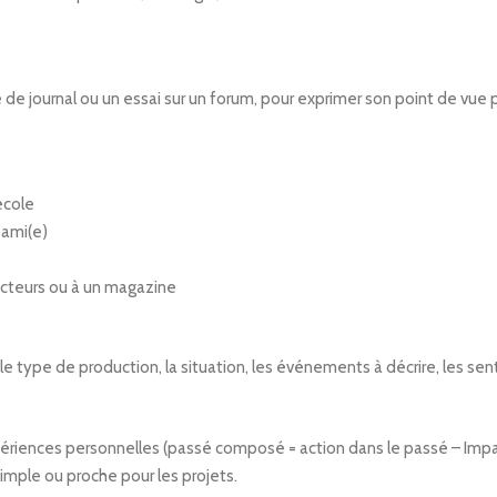
icle de journal ou un essai sur un forum, pour exprimer son point de vue 
école
 ami(e)
 lecteurs ou à un magazine
 type de production, la situation, les événements à décrire, les se
ériences personnelles (passé composé = action dans le passé – Impar
imple ou proche pour les projets.