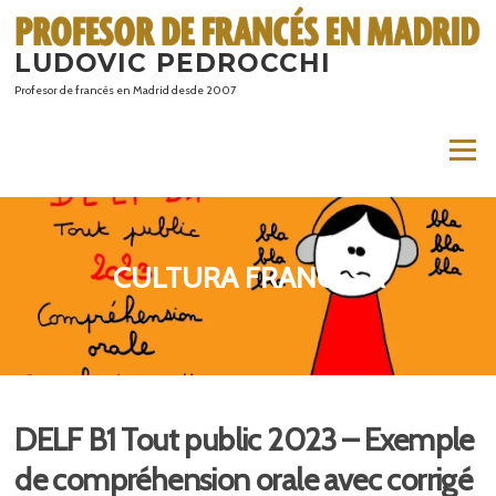
Saltar
al
LUDOVIC PEDROCCHI
contenido
Profesor de francés en Madrid desde 2007
Menú
CULTURA FRANCESA
DELF B1 Tout public 2023 – Exemple
de compréhension orale avec corrigé