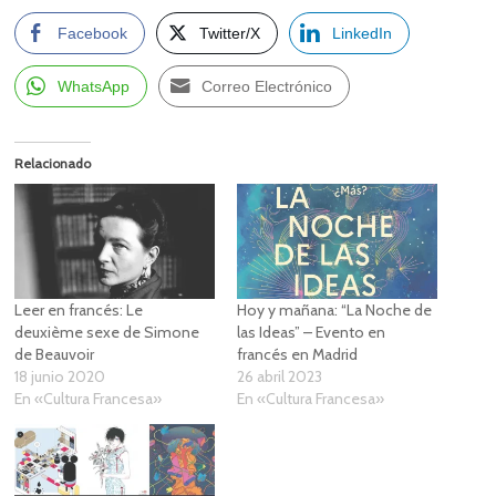
Facebook
Twitter/X
LinkedIn
WhatsApp
Correo Electrónico
Relacionado
Leer en francés: Le
Hoy y mañana: “La Noche de
deuxième sexe de Simone
las Ideas” – Evento en
de Beauvoir
francés en Madrid
18 junio 2020
26 abril 2023
En «Cultura Francesa»
En «Cultura Francesa»